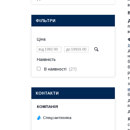
в
ФІЛЬТРИ
п
в
Ціна
з
д
н
Наявність
б
б
В наявності
27
р
т
з
и
КОНТАКТИ
б
д
п
д
Спецсантехніка
Я
с