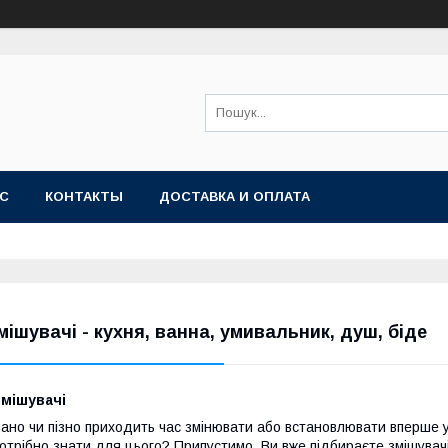
АС
КОНТАКТЫ
ДОСТАВКА И ОПЛАТА
мішувачі - кухня, ванна, умивальник, душ, біде
Змішувачі
ано чи пізно приходить час змінювати або встановлювати вперше у
отрібно знати для цього? Припустимо, Ви вже підбираєте змішувачі, 