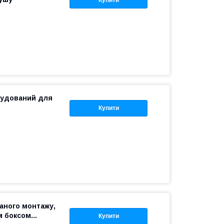
Купити
будований для
Купити
аного монтажу,
 боксом...
Купити