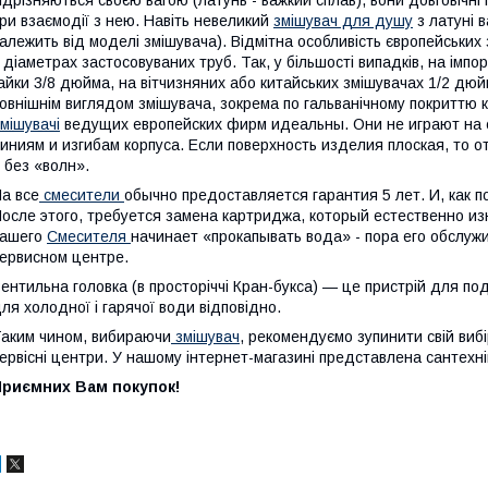
ідрізняються своєю вагою (латунь - важкий сплав), вони довговічні 
ри взаємодії з нею. Навіть невеликий
змішувач для душу
з латуні 
алежить від моделі змішувача). Відмітна особливість європейських 
 діаметрах застосовуваних труб. Так, у більшості випадків, на імп
айки 3/8 дюйма, на вітчизняних або китайських змішувачах 1/2 дюйм
овнішнім виглядом змішувача, зокрема по гальванічному покриттю ко
мішувачі
ведущих европейских фирм идеальны. Они не играют на 
иниям и изгибам корпуса. Если поверхность изделия плоская, то о
 без «волн».
а все
смесители
обычно предоставляется гарантия 5 лет. И, как п
осле этого, требуется замена картриджа, который естественно из
вашего
Смесителя
начинает «прокапывать вода» - пора его обслужи
ервисном центре.
ентильна головка (в просторіччі Кран-букса) — це пристрій для по
ля холодної і гарячої води відповідно.
аким чином, вибираючи
змішувач
, рекомендуємо зупинити свій виб
ервісні центри. У нашому інтернет-магазині представлена сантехнік
Приємних Вам покупок!