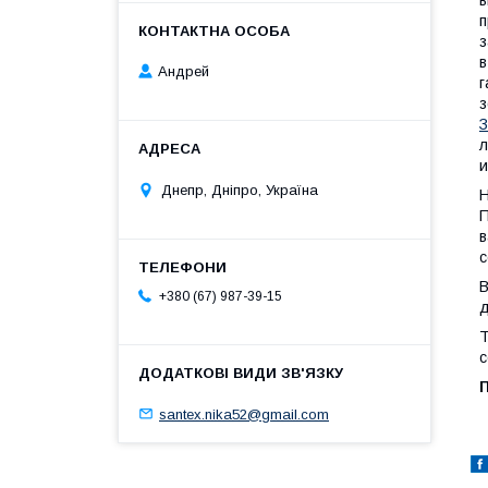
в
п
з
в
Андрей
г
з
З
л
и
Днепр, Дніпро, Україна
Н
П
с
В
+380 (67) 987-39-15
д
Т
с
santex.nika52@gmail.com