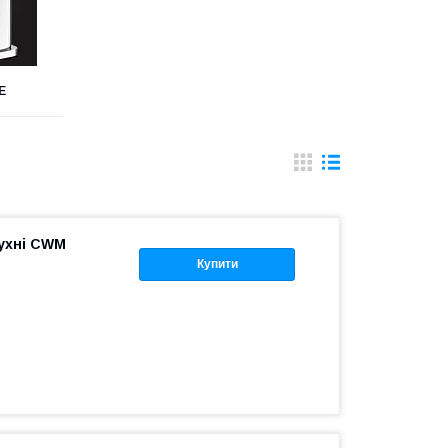
Е
ухні CWM
Купити