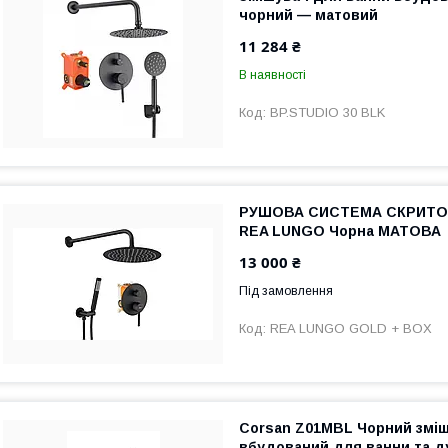
чорний — матовий
11 284 ₴
В наявності
BP.STUDIO 30 BLK
РУШОВА СИСТЕМА СКРИТО
REA LUNGO Чорна МАТОВА
13 000 ₴
Під замовлення
REA LUNGO GOLD + BOX
Corsan Z01MBL Чорний змі
вбудований для ванни та д