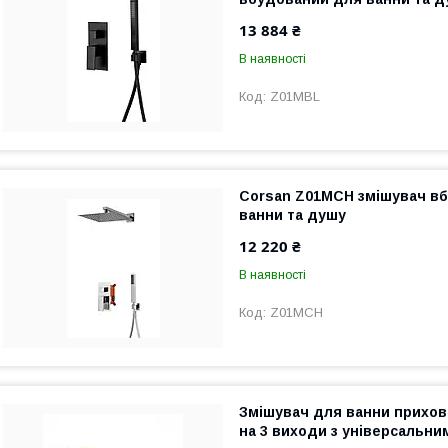
13 884 ₴
В наявності
Z01MBL
Corsan Z01MCH змішувач в
ванни та душу
12 220 ₴
В наявності
Z01MCH
Змішувач для ванни прихов
на 3 виходи з універсальним