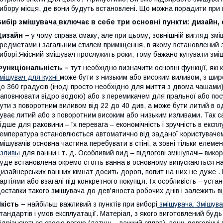
ибору місця, де вони будуть встановлені. Що можна порадити при 
Вибір змішувача
включає в себе три основні пункти: дизайн, 
Дизайн –
у чому справа смаку, але при цьому, зовнішній вигляд зм
редметами і загальним стилем приміщення, в якому встановлений з
иборі.Якісний змішувач прослужить роки, тому бажано купувати змі
Функціональність –
тут необхідно визначити основні функції, які 
мішувач для кухні
може бути з низьким або високим виливом, з шир
о 360 градусів (іноді просто необхідно для миття з двома чашами)
аповнювати відро водою) або з перемикачем для пральної або по
ути з поворотним виливом від 22 до 40 див, а може бути литий в о
уває литий або з поворотним високим або низьким изливами. Так с
ідше для раковини – їх перевага – економічність і зручність в експ
емпература встановлюється автоматично від заданої користувачем.
мішувачів основна частина перебувати в стіні, а зовні тільки елем
зливы
для ванни і т. д. Особливий вид – підлогові змішувачі– вик
уде встановлена окремо стоїть ванна в основному випускаються на
изайнерських ванних кімнат досить дорогі, попит на них не дуже 
артіями або взагалі під конкретного покупця. Їх особливість – уста
оставки такого змішувача до дев'яноста робочих днів і залежить в
кість –
найбільш важливий з пунктів при виборі
змішувача
.
Змішува
тандартів і умов експлуатації. Матеріал, з якого виготовлений будь