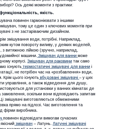
виборі? Ось деякі моменти з практики:
функціональність, якість.
ішувача повинен гармоніювати з іншими
мішувач, тому це один з ключових моментів при
шувачі з не застаріваючим дизайном.
крім змішування води, потрібні. Наприклад,
оким кутом повороту виливу, у деяких моделей,
, з витяжною лійкою (зручно, наприклад,
судомийної машини.
Змішувач для ванни
може
дному корпусі.
Змішувач для раковини
так само
амо існують
термостатичні змішувачі для ванни
і
луатації, не потрібен час на «розбавлення» води,
 Крім цього існують
вбудовані змішувачі
– у цих
енти управління, а також відведення для душу,
ористовуються для установки у ванних кімнатах де
 замовлення, оскільки вони відповідають запитам
. Ці змішувачі виготовляються обмеженими
новка прямо на підлозі. Час виготовлення та
ід фірми виробника.
ч
повинен відповідати вимогам сучасних
 якісний
змішувач
– Латунь.
Латунні змішувачі