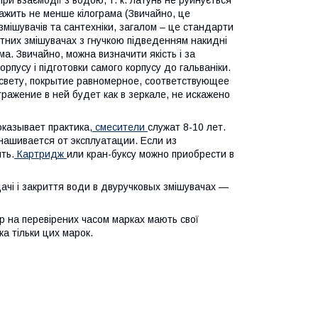
при взаємодії з водою, т. к. латунь не руйнується
важить не менше кілограма (Звичайно, це
змішувачів та сантехніки, загалом – це стандарти
ортних змішувачах з гнучкою підведенням накидні
а. Звичайно, можна визначити якість і за
рпусу і підготовки самого корпусу до гальваніки.
свету, покрытие равномерное, соответствующее
тражение в ней будет как в зеркале, не искажено
оказывает практика,
смесители
служат 8-10 лет.
нашивается от эксплуатации. Если из
ть.
Картридж
или кран-буксу можно приобрести в
дачі і закриття води в двуручковых змішувачах —
ір на перевірених часом марках мають свої
а тільки цих марок.