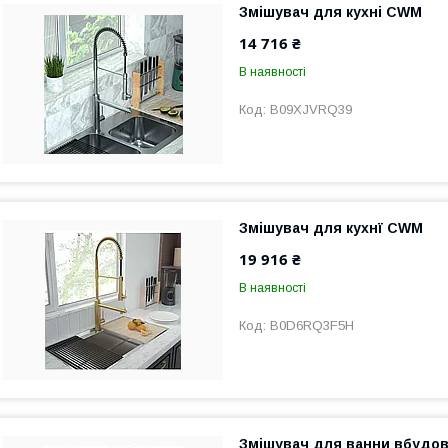
Змішувач для кухні CWM
14 716 ₴
В наявності
B09XJVRQ39
Змішувач для кухнї CWM
19 916 ₴
В наявності
B0D6RQ3F5H
Змішувач для ванни вбудо