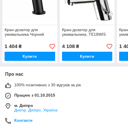
Кран-дозатор для
Кран-дозатор для
Кран
умивальника Чорний
умивальника, TE18WIS
умив
1 404
4 108
1 4
₴
₴
Купити
Купити
Про нас
100% позитивних з 30 відгуків за рік
Працює з 01.10.2015
м. Дніпро
Днепр, Дніпро, Україна
Контакти