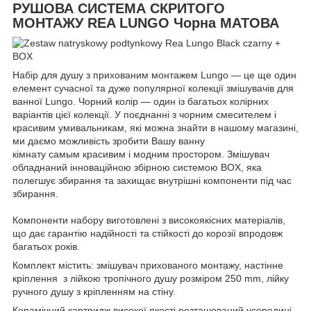
РУШОВА СИСТЕМА СКРИТОГО
МОНТАЖУ REA LUNGO Чорна МАТОВА
Набір для душу з прихованим монтажем Lungo — це ще один
елемент сучасної та дуже популярної колекції змішувачів для
ванної Lungo. Чорний колір — один із багатьох колірних
варіантів цієї колекції. У поєднанні з чорним смесителем і
красивим умивальникам, які можна знайти в нашому магазині,
ми даємо можливість зробити Вашу ванну
кімнату самым красивим і модним простором. Змішувач
обладнаний інноваційною збірною системою BOX, яка
полегшує збирання та захищає внутрішні компоненти під час
збирання.
Компоненти набору виготовлені з високоякісних матеріалів,
що дає гарантію надійності та стійкості до корозії впродовж
багатьох років.
Комплект містить: змішувач прихованого монтажу, настінне
кріплення з лійкою тропічного душу розміром 250 mm, лійку
ручного душу з кріпленням на стіну.
Керамічний картридж високої якості розташований усередині