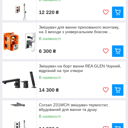
провідних фірм-виробників
Elghansa
4
12 220
₴
Gllon
3
KERN
2
Змішувач для ванни прихованого монтажу,
Kaiser
1
на 3 виходи з універсальним боксом...
В наявності
Veragio
6 300
₴
Змішувач на борт ванни REA GLEN Чорний,
відрізний на три отвори
В наявності
14 300
₴
Corsan Z01MCH змішувач термостат,
вбудований для ванни та душу
В наявності