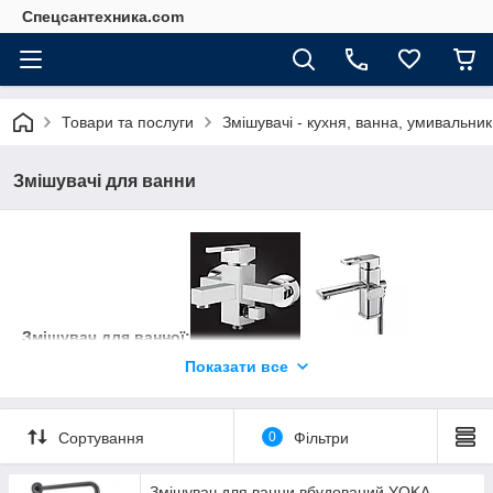
Спецсантехника.com
Товари та послуги
Змішувачі - кухня, ванна, умивальник
Змішувачі для ванни
Змішувач для ванної:
Показати все
Сортування
0
Фільтри
У наших квартирах і приватних будинках ванні кімнати обов'язково
Змішувач для ванни вбудований YOKA