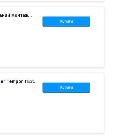
ний монтаж...
Купити
er Tempor TE31
Купити