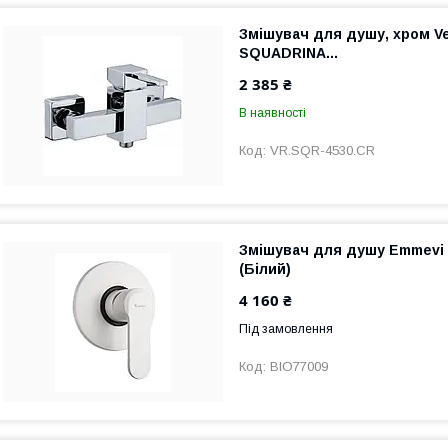
Змішувач для душу, хром Ve
SQUADRINA...
2 385 ₴
В наявності
VR.SQR-4530.CR
Змішувач для душу Emmevi 
(Білий)
4 160 ₴
Під замовлення
BIO77009