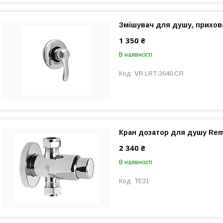
Змішувач для душу, прихова
1 350 ₴
В наявності
VR.LRT-3640.CR
Кран дозатор для душу Rem
2 340 ₴
В наявності
TE31