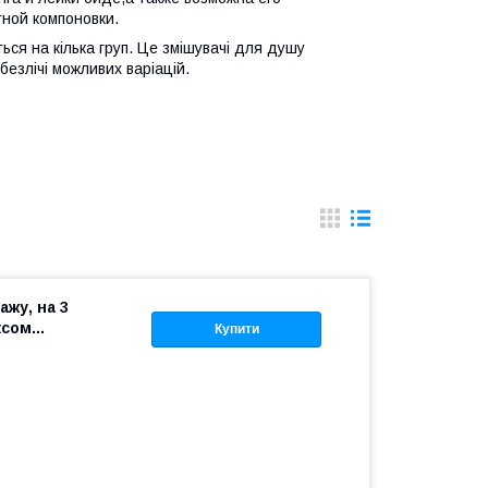
ной компоновки.
ся на кілька груп. Це змішувачі для душу
безлічі можливих варіацій.
жу, на 3
сом...
Купити