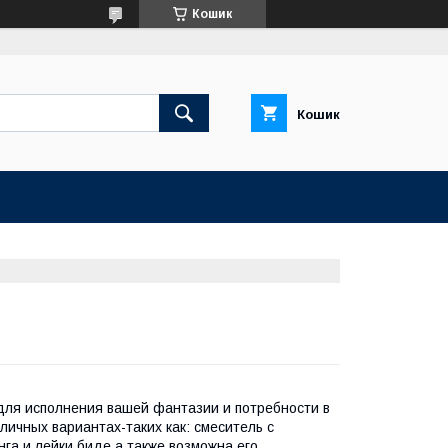
Кошик
Кошик
 для исполнения вашей фантазии и потребности в
ичных вариантах-таких как: смеситель с
га и лейки биде,а также возможна его