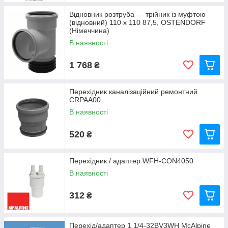
Відновник розтруба — трійник із муфтою
(відновний) 110 х 110 87,5, OSTENDORF
(Німеччина)
В наявності
1 768
₴
Перехідник каналізаційний ремонтний
CRPAA00...
В наявності
520
₴
Перехідник / адаптер WFH-CON4050
В наявності
312
₴
Перехід/адаптер 1 1/4-32BV3WH McAlpine