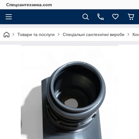
Спецсантехника.com
Товари та послуги
Спеціальні сантехнічні вироби
Кон