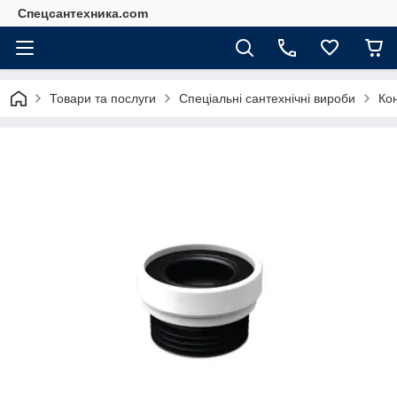
Спецсантехника.com
Товари та послуги
Спеціальні сантехнічні вироби
Кон