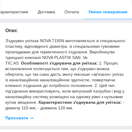
арактеристики
Доставка
Оплата
Умови повернення
Опис
З'єднувач унітаза NOVA 7150N виготовляється зі спеціального
пластику, відповідного діаметра, зі спеціальними гумовими
прокладками для герметичності з'єднання. Виробництво
турецької компанії NOVA PLASTIK SAN. Ve
TIC.AS.
Особливості з'єднувача для унітаза:
1. Процес
встановлення полегшується тим, що з'єднувач можна
обертати, що так само дасть змогу якісніше «зв'язати» унітаз
із каналізаційною каналізаційною здатністю, повертаючи
елемент з'єднання до потрібного положення. 2. Цей тип
під'єднання використовують, коли випускний патрубок і вхід у
каналізаційну систему розміщені на одному рівні з нульовим
кутом зміщення.
Характеристики з'єднувача для унітаза:
-
діаметр 110 мм; - довжина 120 мм.
Приховати