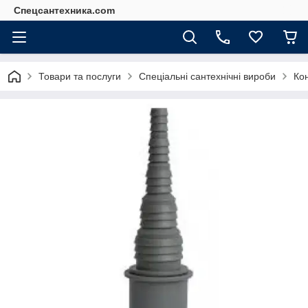
Спецсантехника.com
Товари та послуги
Спеціальні сантехнічні вироби
Кон