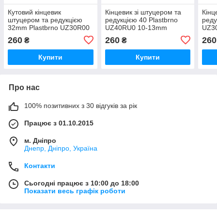
Кутовий кінцевик
Кінцевик зі штуцером та
Кінц
штуцером та редукцією
редукцією 40 Plastbrno
реду
32mm Plastbrno UZ30R00
UZ40RU0 10-13mm
UZ3
260
260
260
₴
₴
Купити
Купити
Про нас
100% позитивних з 30 відгуків за рік
Працює з 01.10.2015
м. Дніпро
Днепр, Дніпро, Україна
Контакти
Сьогодні працює з 10:00 до 18:00
Показати весь графік роботи