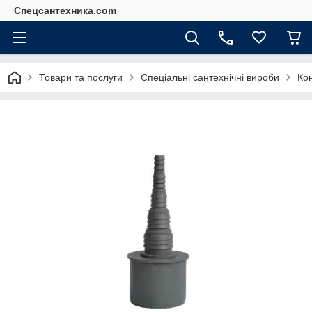
Спецсантехника.com
Товари та послуги
Спеціальні сантехнічні вироби
Кон