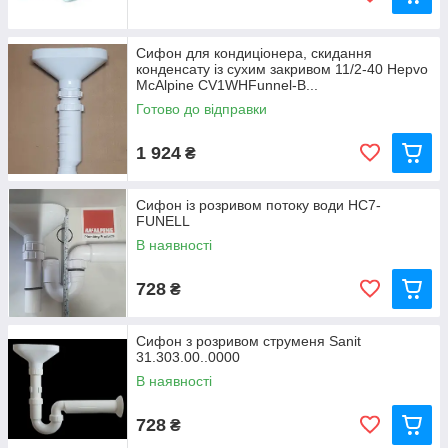
Сифон для кондиціонера, скидання
конденсату із сухим закривом 11/2-40 Hepvo
McAlpine CV1WHFunnel-B...
Готово до відправки
1 924
₴
Сифон із розривом потоку води HC7-
FUNELL
В наявності
728
₴
Сифон з розривом струменя Sanit
31.303.00..0000
В наявності
728
₴