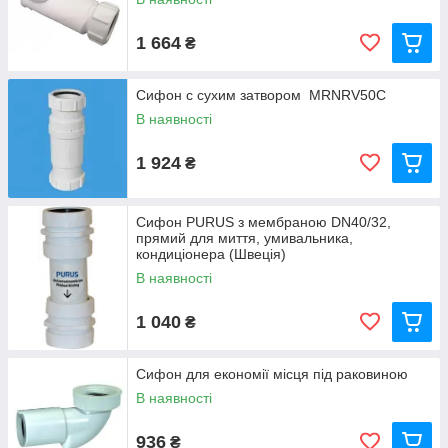
1 664
₴
Сифон с сухим затвором MRNRV50C
В наявності
1 924
₴
Сифон PURUS з мембраною DN40/32,
прямий для миття, умивальника,
кондиціонера (Швеція)
В наявності
1 040
₴
Сифон для економії місця під раковиною
В наявності
936
₴