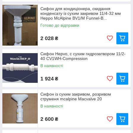
Сифон для кондиціонера, скидання
конденсату із сухим закривом 11/4-32 мм
Heppo McAlpine BV1/M Funnel-B...
Готово до відправки
2 028
₴
Сифон Hepvo, с сухим гидрозатвором 11/2-
40 CV1WH-Compression
В наявності
1 924
₴
Сифон із сухим закривом, розривом
струменя mcalpine Macvalve 20
В наявності
2 600
₴