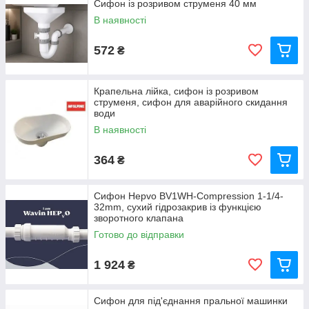
Сифон із розривом струменя 40 мм
В наявності
572
₴
Крапельна лійка, сифон із розривом
струменя, сифон для аварійного скидання
води
В наявності
364
₴
Сифон Hepvo BV1WH-Compression 1-1/4-
32mm, сухий гідрозакрив із функцією
зворотного клапана
Готово до відправки
1 924
₴
Сифон для під'єднання пральної машинки