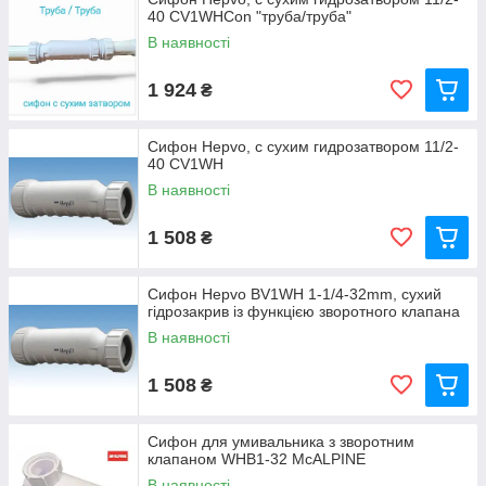
40 CV1WHCon "труба/труба"
В наявності
1 924
₴
Сифон Hepvo, с сухим гидрозатвором 11/2-
40 CV1WH
В наявності
1 508
₴
Сифон Hepvo BV1WH 1-1/4-32mm, сухий
гідрозакрив із функцією зворотного клапана
В наявності
1 508
₴
Сифон для умивальника з зворотним
клапаном WHB1-32 McALPINE
В наявності