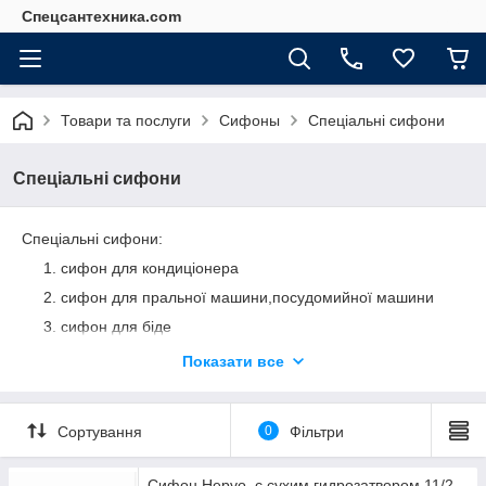
Спецсантехника.com
Товари та послуги
Сифоны
Спеціальні сифони
Спеціальні сифони
Спеціальні сифони:
сифон для кондиціонера
сифон для пральної машини,посудомийної машини
сифон для біде
сифон з зворотним клапаном, сухим ходом
Показати все
Сортування
0
Фільтри
Сифон Hepvo, с сухим гидрозатвором 11/2-