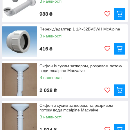
В наявності
988
₴
Перехід/адаптер 1 1/4-32BV3WH McAlpine
В наявності
416
₴
Сифон із сухим затвором, розривом потоку
води mcalpine Macvalve
В наявності
2 028
₴
Сифон з сухим затвором, та розривом
потоку води mcalpine Macvalve
В наявності
1 924
₴