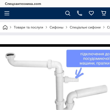
Спецсантехника.com
Товари та послуги
Сифоны
Спеціальні сифони
С