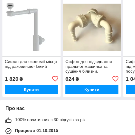
Сифон для економії місця
Сифон для під'єднання
Сифо
під раковиною- Білий
пральної машинки та
під 
сушіння білизни.
посу
1 820
624
1 0
₴
₴
Купити
Купити
Про нас
100% позитивних з 30 відгуків за рік
Працює з 01.10.2015