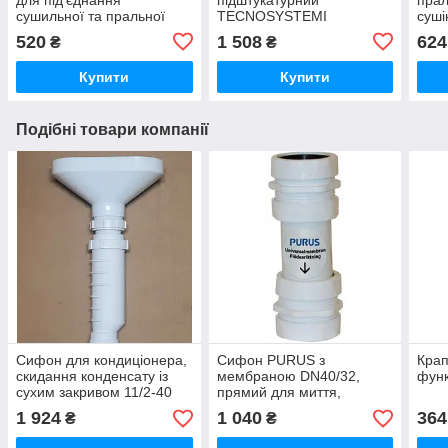
сушильної та пральної
TECNOSYSTEMI
суші
машинки зі зворотним
11126322B
520
1 508
624
₴
₴
клапаном
Купити
Купити
Подібні товари компанії
Сифон для кондиціонера,
Сифон PURUS з
Крап
скидання конденсату із
мембраною DN40/32,
функ
сухим закривом 11/2-40
прямий для миття,
Hepvo McAlpine
умивальника,
1 924
1 040
364
₴
₴
CV1WHFunnel-B...
кондиціонера (Швеція)