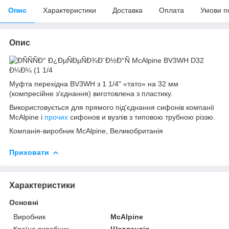
Опис
Характеристики
Доставка
Оплата
Умови п
Опис
Муфта перехідна BV3WH з 1 1/4" «тато» на 32 мм
(компресійне з'єднання) виготовлена з пластику.
Використовується для прямого під'єднання сифонів компанії
McAlpine і
прочих
сифонов и вузлів з типовою трубною різзю.
Компанія-виробник McAlpine, Великобританія
Приховати
Характеристики
Основні
Виробник
McAlpine
Країна виробник
Шотландія