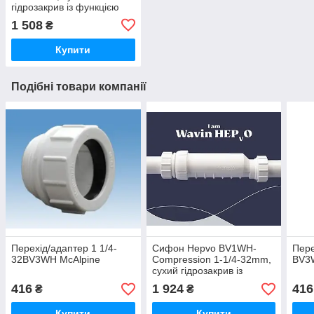
гідрозакрив із функцією
зворотного клапана
1 508
₴
Купити
Подібні товари компанії
Перехід/адаптер 1 1/4-
Сифон Hepvo BV1WH-
Пере
32BV3WH McAlpine
Compression 1-1/4-32mm,
BV3
сухий гідрозакрив із
функцією зворотного
416
1 924
416
₴
₴
клапана
Купити
Купити