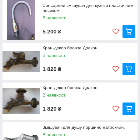
того, широко застосовуються безконтактні змішувачі в
Сенсорний змішувач для кухні з пластичним
громадських місцях. А завдяки їх економності, інфрачервоні
носиком
змішувачі все частіше встановлюють сьогодні у ванних
В наявності
кімнатах і кухнях приватних будинків і квартир.
5 200
₴
Кран-декор бронза Дракон
В наявності
1 820
₴
Кран-декор бронза Дракон
В наявності
1 820
₴
Змішувач для душу порційно натискний.
В наявності