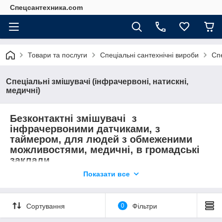
Спецсантехника.com
Товари та послуги
Спеціальні сантехнічні вироби
Спе
Спеціальні змішувачі (інфрачервоні, натискні,
медичні)
Безконтактні змішувачі з
інфрачервоними датчиками, з
таймером, для людей з обмеженими
можливостями, медичні, в громадські
заклади.
Показати все
Одним із найпрогресивніших досягнень людства в галузі
сантехнічного обладнання є інфрачервоний змішувач.
Первинним призначенням сенсорних змішувачів були
Сортування
0
Фільтри
медичні установи, де вкрай необхідне застосування
надійного обладнання, що сприятиме стерильності. Крім