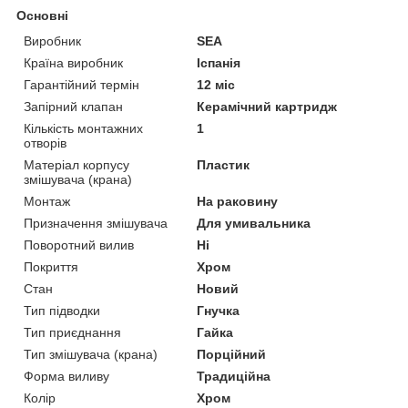
Основні
Виробник
SEA
Країна виробник
Іспанія
Гарантійний термін
12 міс
Запірний клапан
Керамічний картридж
Кількість монтажних
1
отворів
Матеріал корпусу
Пластик
змішувача (крана)
Монтаж
На раковину
Призначення змішувача
Для умивальника
Поворотний вилив
Ні
Покриття
Хром
Стан
Новий
Тип підводки
Гнучка
Тип приєднання
Гайка
Тип змішувача (крана)
Порційний
Форма виливу
Традиційна
Колір
Хром