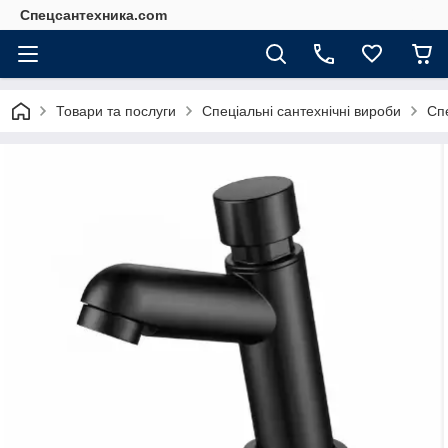
Спецсантехника.com
Товари та послуги
Спеціальні сантехнічні вироби
Спе