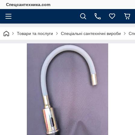
Спецсантехника.com
Товари та послуги
Спеціальні сантехнічні вироби
Спе