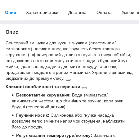
Опис
Характеристики
Доставка
Оплата
Умови п
Опис
Сенсорний змішувач для кухні з гнучким (пластичним/
силіконовим) носиком поєднує зручність безконтактного
керування (інфрачервоний датчик) з гнучкістю висувної лійки,
що дозволяє легко спрямовувати потік води в будь-який кут
мийки, ідеально підходячи для миття посуду та овочів,
представлені моделі є в різних магазинах України з цінами від
бюджетних до преміумкласу.
Ключові особливості та переваги:
Безконтактне керування:
Вода вмикається/
вимикається жестом, що гігієнічно та зручно, коли руки
брудні (сенсорний датчик).
Гнучкий носик:
Силіконова або гнучка насадка
дозволяє легко змінити напрямок струменя, наближати
його до посуду.
Регулювання температури/потоку:
Зазвичай є