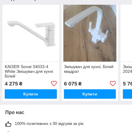
KAISER Sonat 34033-4
Змішувач для кухні, Білий
Зміш
White Змішувач для кухні
квадрат
2024
Білий
4 275
6 075
5 7
₴
₴
Купити
Купити
Про нас
100% позитивних з 30 відгуків за рік