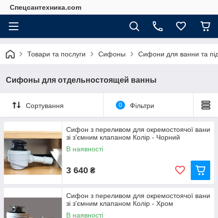
Спецсантехника.com
Товари та послуги
Сифоны
Сифони для ванни та під
Сифоны для отдельностоящей ванны
Сортування
0
Фільтри
Сифон з переливом для окремостоячої вани
зі з'ємним клапаном Колір - Чорний
В наявності
3 640
₴
Сифон з переливом для окремостоячої вани
зі з'ємним клапаном Колір - Хром
В наявності