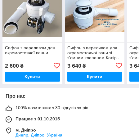
Сифон з переливом для
Сифон з переливом для
Сифо
окремостоячої ванни
окремостоячої вани зі
окре
з'ємним клапаном Колір -
з'єм
Білий
Чор
2 600
3 640
3 6
₴
₴
Купити
Купити
Про нас
100% позитивних з 30 відгуків за рік
Працює з 01.10.2015
м. Дніпро
Днепр, Дніпро, Україна