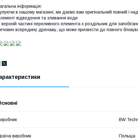
агальна інформація:
упуючи в нашому магазині, ми даємо вам оригінальний повний і над
лемент відведення та зливання води
 верхній частині переливного елемента є роздільник для запобіг
ечовин всередину дренажу, що може призвести до повного блокув
арактеристики
Основні
иробник
BW Techn
раїна виробник
Польща