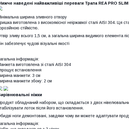
Нижче наведені найважливіші переваги Трапа REA PRO SLIM 
інімальна ширина зливного отвору
ришка виготовлена з високоякісної неіржавкої сталі AISI 304. Ця с
орозійною стійкістю.
твір зливу всього 1,5 см, а загальна ширина видимого елемента пі
ін забезпечує чудові візуальні якості
агальна інформація:
анжета виготовлена зі сталі AISI 304
прощує встановлення
ирина манжети: 3 см
ирина манжети збоку: 2 см
Вирівнювальні ніжки
родукт обладнаний набором, що складається з двох нівелювальни
табілізувати лоток після його встановлення.
бидві ноги демонтовані, завдяки чому ви можете адаптувати про
агальна інформація:
абір, що складається з 2 ніжок