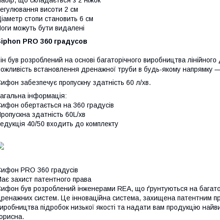
егулювання висоти 2 см
іаметр стопи становить 6 см
оги можуть бути видалені
Siphon PRO 360 градусов
ін був розроблений на основі багаторічного виробництва лінійног
ожливість встановлення дренажної труби в будь-якому напрямку —
ифон забезпечує пропускну здатність 60 л/хв.
агальна інформація:
ифон обертається на 360 градусів
ропускна здатність 60L/хв
едукція 40/50 входить до комплекту
ифон PRO 360 градусів
ає захист патентного права
ифон був розроблений інженерами REA, що ґрунтуються на багатор
ренажних систем. Це інноваційна система, захищена патентним пр
иробництва підробок низької якості та надати вам продукцію найви
орисна.