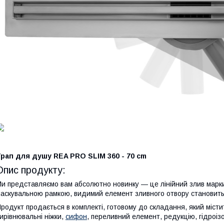
рап для душу REA PRO SLIM 360 - 70 cm
Опис продукту:
и представляємо вам абсолютно новинку — це лінійний злив марк
аскувальною рамкою, видимий елемент зливного отвору становить
родукт продається в комплекті, готовому до складання, який містить
ирівнювальні ніжки,
сифон
, переливний елемент, редукцію, гідроіз