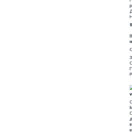
р
Д
Н
В
м
С
З
С
П
Р
v
С
М
С
д
в
к