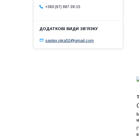
+380 (67) 987-39-15
santex.nika52@gmail.com
Т
М
м
П
в