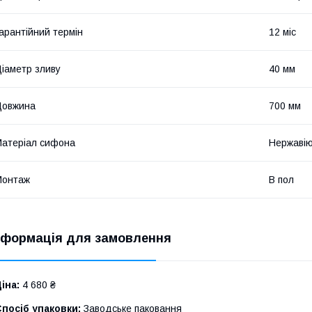
арантійний термін
12 міс
іаметр зливу
40 мм
Довжина
700 мм
атеріал сифона
Нержавію
Монтаж
В пол
нформація для замовлення
іна:
4 680 ₴
посіб упаковки:
Заводське паковання