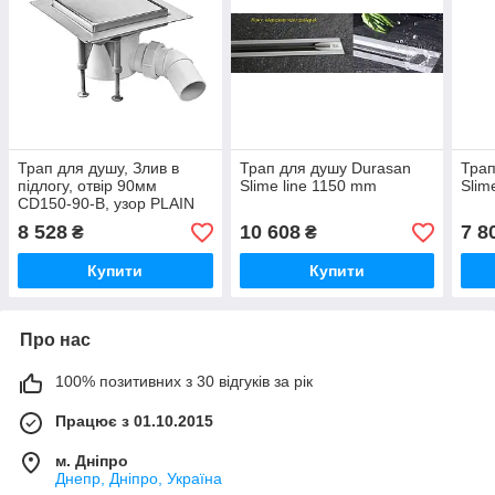
Трап для душу, Злив в
Трап для душу Durasan
Трап
підлогу, отвір 90мм
Slime line 1150 mm
Slim
CD150-90-B, узор PLAIN
8 528
10 608
7 8
₴
₴
Купити
Купити
Про нас
100% позитивних з 30 відгуків за рік
Працює з 01.10.2015
м. Дніпро
Днепр, Дніпро, Україна