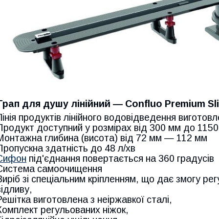
Трап для душу лінійний — Confluo Premium Sl
Лінія продуктів лінійного водовідведення виготовл
Продукт доступний у розмірах від 300 мм до 115
Монтажна глибина (висота) від 72 мм — 112 мм
Пропускна здатність до 48 л/хв
Сифон
під'єднання повертається на 360 градусів
Система самоочищення
Виріб зі спеціальним кріпленням, що дає змогу ре
відливу,
Решітка виготовлена з неіржавкої сталі,
Комплект регульованих ніжок,