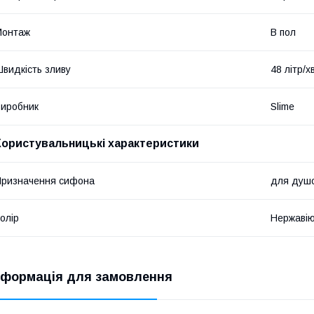
Монтаж
В пол
видкість зливу
48 літр/х
иробник
Slime
Користувальницькі характеристики
ризначення сифона
для душо
олір
Нержавію
нформація для замовлення