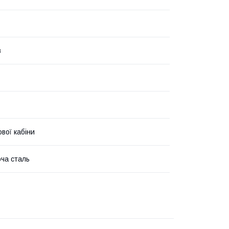
в
вої кабіни
ча сталь