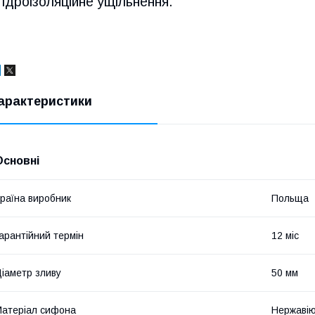
Гідроізоляційне ущільнення.
арактеристики
Основні
раїна виробник
Польща
арантійний термін
12 міс
іаметр зливу
50 мм
атеріал сифона
Нержавію