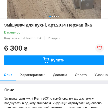
Змішувач для кухні, арт.2034 Нержавійка
В наявності
Код: арт.2034 Inox cubik
Роздріб
6 300
₴
Купити
Опис
Характеристики
Доставка
Оплата
Умови п
Опис
Kern
Змішувач для кухні
2034 є комбінованим що дає змогу
поєднувати в одному змішувачі 2 функції: отримувати одночасно
технічну воду з водопровідної системи, а також очищену питну