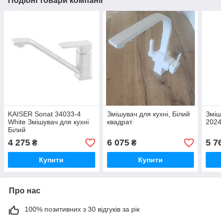
Подібні товари компанії
KAISER Sonat 34033-4
Змішувач для кухні, Білий
Зміш
White Змішувач для кухні
квадрат
2024
Білий
4 275
6 075
5 7
₴
₴
Купити
Купити
Про нас
100% позитивних з 30 відгуків за рік