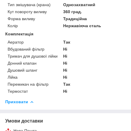
Тип змішувача (крана)
Однозахватний
Кут повороту виливу
360 град.
Форма виливу
Традиційна
Колір
Нержавіюча сталь
Комплектація
Аератор
Так
Вбудований фільтр
Ні
Тримач для душової лійки
Ні
Донний клапан
Ні
Душовий шланг
Ні
Лійка
Ні
Перемикач на фільтр
Так
Термостат
Ні
Приховати
Умови доставки
Нова Пошта