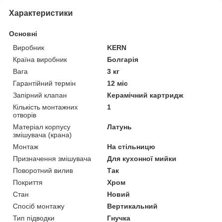
Характеристики
Основні
Виробник
KERN
Країна виробник
Болгарія
Вага
3 кг
Гарантійний термін
12 міс
Запірний клапан
Керамічний картридж
Кількість монтажних
1
отворів
Матеріал корпусу
Латунь
змішувача (крана)
Монтаж
На стільницю
Призначення змішувача
Для кухонної мийки
Поворотний вилив
Так
Покриття
Хром
Стан
Новий
Спосіб монтажу
Вертикальний
Тип підводки
Гнучка