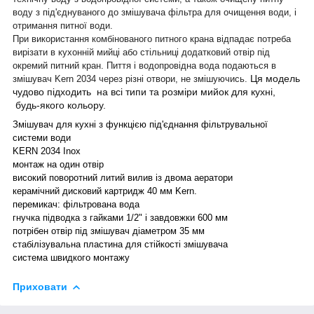
воду з під'єднуваного до змішувача фільтра для очищення води, і
отримання питної води.
При використання комбінованого питного крана відпадає потреба
вирізати в кухонній мийці або стільниці додатковий отвір під
окремий питний кран. Пиття і водопровідна вода подаються в
Ця модель
змішувач Kern 2034
через різні отвори, не змішуючись.
чудово підходить на всі типи та розміри мийок для кухні,
будь-якого кольору.
Змішувач для кухні з функцією під'єднання фільтрувальної
системи води
KERN 2034 Inox
монтаж на один отвір
високий поворотний литий вилив із двома аератори
керамічний дисковий картридж 40 мм Kern.
перемикач: фільтрована вода
гнучка підводка з гайками 1/2" і завдовжки 600 мм
потрібен отвір під змішувач діаметром 35 мм
стабілізувальна пластина для стійкості змішувача
система швидкого монтажу
Приховати