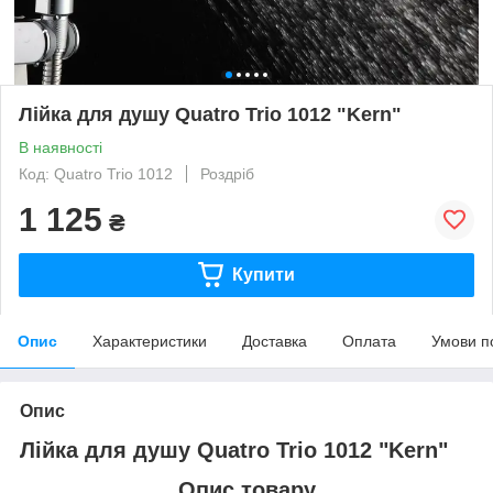
Лійка для душу Quatro Trio 1012 "Kern"
В наявності
Код: Quatro Trio 1012
Роздріб
1 125
₴
Купити
Опис
Характеристики
Доставка
Оплата
Умови п
Опис
Лійка для душу Quatro Trio 1012 "Kern"
Опис товару