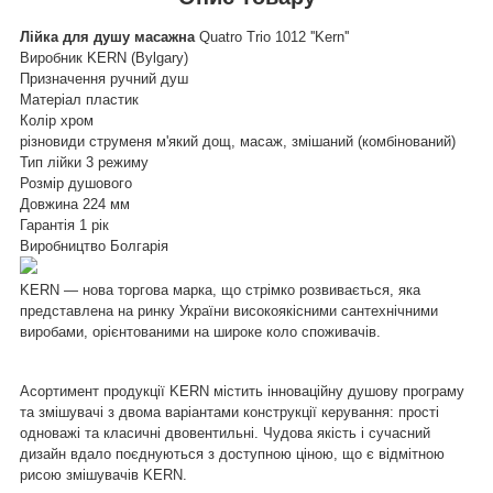
Лійка для душу масажна
Quatro Trio 1012 ''Kern''
Виробник KERN (Bylgary)
Призначення ручний душ
Матеріал пластик
Колір хром
різновиди струменя м'який дощ, масаж, змішаний (комбінований)
Тип лійки 3 режиму
Розмір душового
Довжина 224 мм
Гарантія 1 рік
Виробництво Болгарія
KERN — нова торгова марка, що стрімко розвивається, яка
представлена на ринку України високоякісними сантехнічними
виробами, орієнтованими на широке коло споживачів.
Асортимент продукції KERN містить інноваційну душову програму
та змішувачі з двома варіантами конструкції керування: прості
одноважі та класичні двовентильні. Чудова якість і сучасний
дизайн вдало поєднуються з доступною ціною, що є відмітною
рисою змішувачів KERN.