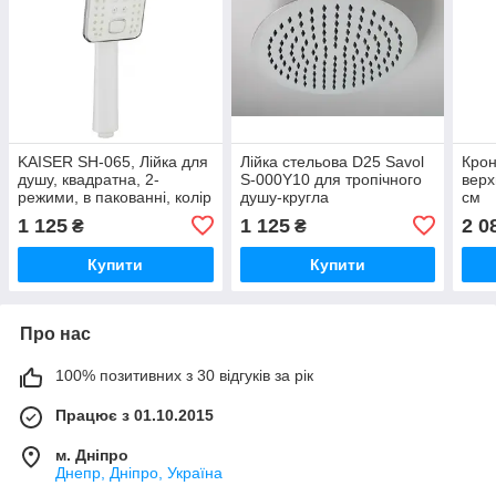
KAISER SH-065, Лійка для
Лійка стельова D25 Savol
Крон
душу, квадратна, 2-
S-000Y10 для тропічного
верх
режими, в пакованні, колір
душу-кругла
см
білий White
1 125
1 125
2 0
₴
₴
Купити
Купити
Про нас
100% позитивних з 30 відгуків за рік
Працює з 01.10.2015
м. Дніпро
Днепр, Дніпро, Україна