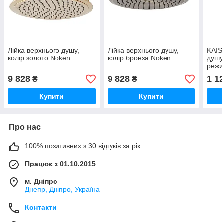
Лійка верхнього душу,
Лійка верхнього душу,
KAIS
колір золото Noken
колір бронза Noken
душу
режи
біли
9 828
9 828
1 1
₴
₴
Купити
Купити
Про нас
100% позитивних з 30 відгуків за рік
Працює з 01.10.2015
м. Дніпро
Днепр, Дніпро, Україна
Контакти