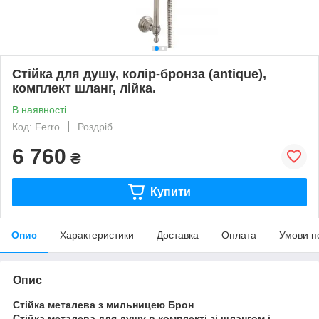
Стійка для душу, колір-бронза (antique),
комплект шланг, лійка.
В наявності
Код: Ferro
Роздріб
6 760
₴
Купити
Опис
Характеристики
Доставка
Оплата
Умови п
Опис
Стійка металева з мильницею Брон
Стійка металева для душу в комплекті зі шлангом і