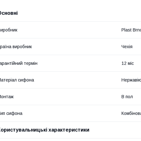
Основні
иробник
Plast Brn
раїна виробник
Чехія
арантійний термін
12 міс
атеріал сифона
Нержавію
Монтаж
В пол
ип сифона
Комбінов
Користувальницькі характеристики