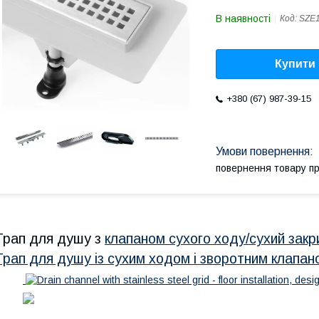
В наявності
Код:
SZE
Купити
+380 (67) 987-39-15
повернення товару п
Трап для душу з
клапаном сухого ходу/сухий закр
Трап для душу із сухим ходом і зворотним клапа