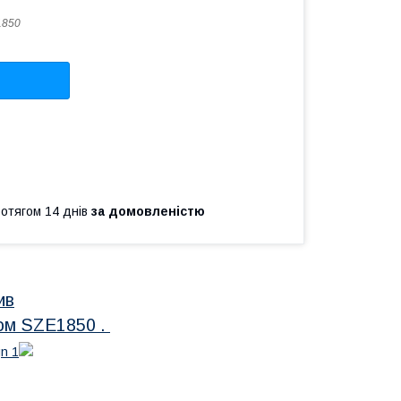
1850
ротягом 14 днів
за домовленістю
ив
ном SZE1850 .