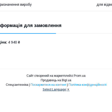
ризначення виробу
для відв
нформація для замовлення
іна:
4 940 ₴
Сайт створений на маркетплейсі
Prom.ua
Продавець на Bigl.ua
Спецсантехніка |
Поскаржитися на контент
|
Політика конфіденційності
Select Language
▼