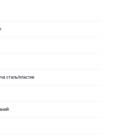
o
ча сталь/пластик
аний