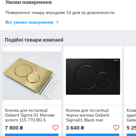
Умови повернення
Повернення товару впродовж 14 днів за домовленістю
Всі умови повернення
Подібні товари компанії
Кнопка для інсталяції
Кнопка для інсталяції
Клав
Geberit Sigma 01 Матове
Чорна матова Geberit
адап
золото 115.770.BG.5
Sigma01 Black mat
Gebe
(115.770.DW.5)
115.
7 800
3 640
5 2
₴
₴