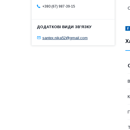
+380 (67) 987-39-15
С
santex.nika52@gmail.com
Х
В
К
П
Т