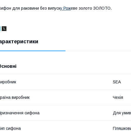
ифон для раковини без випуск
у Рож
еве золото ЗОЛОТО.
арактеристики
Основні
иробник
SEA
раїна виробник
Чехія
ризначення сифона
Для умив
ип сифона
Пляшков