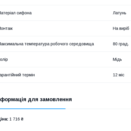
атеріал сифона
Латунь
Монтаж
На виріб
аксимальна температура робочого середовища
80 град.
олір
Мідь
арантійний термін
12 міс
нформація для замовлення
іна:
1 716 ₴