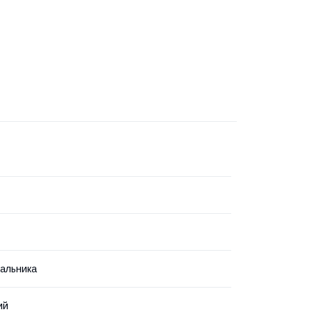
альника
ий