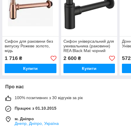
Сифон для раковини без
Сифон універсальний для
Донн
випуску Рожеве золото,
умивальника (раковини)
Унів
мідь
REA Black Mat чорний
1 716
2 600
572
₴
₴
Купити
Купити
Про нас
100% позитивних з 30 відгуків за рік
Працює з 01.10.2015
м. Дніпро
Днепр, Дніпро, Україна