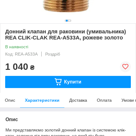
Донний клапан для раковини (умивальника)
REA CLIK-CLAK REA-A533A, рожеве золото
В наявності
Код: REA-A533A
Роздріб
1 040
₴
Купити
Опис
Характеристики
Доставка
Оплата
Умови 
Опис
Ми представляємо золотий донний клапан із системою клік-
клак, залежно від типу раковини, на який він буде