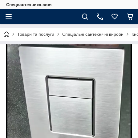
Спецсантехника.com
Товари та послуги
Спеціальні сантехнічні вироби
Кно