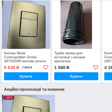
Кнопка Skate
Труба пряма для
Кноп
Cosmopolitan Grohe
інсталяції з місцем
Cosm
38732GN0 матове золото
кріплення
(387
6 630
1 560
4 1
₴
₴
7 800 ₴
Купити
Купити
Акційні пропозиції та новинки
–15%