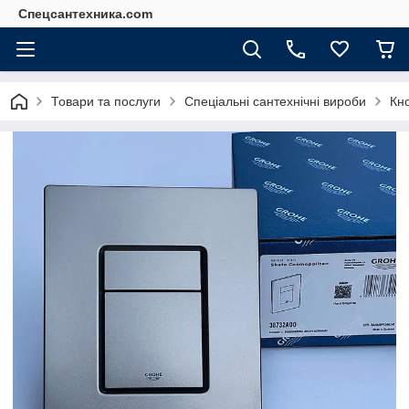
Спецсантехника.com
Товари та послуги
Спеціальні сантехнічні вироби
Кно