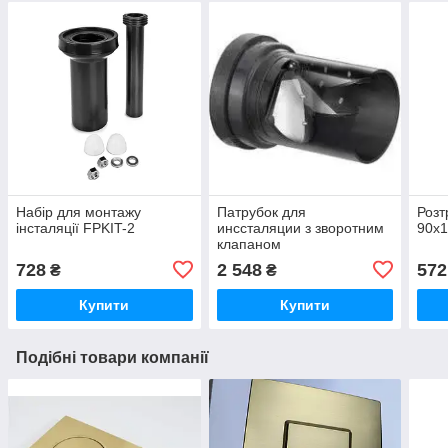
Набір для монтажу
Патрубок для
Розт
інсталяції FPKIT-2
инссталяции з зворотним
90x1
клапаном
728
2 548
572
₴
₴
Купити
Купити
Подібні товари компанії