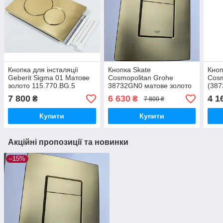
Кнопка для інсталяції
Кнопка Skate
Кноп
Geberit Sigma 01 Матове
Cosmopolitan Grohe
Cosm
золото 115.770.BG.5
38732GN0 матове золото
(387
7 800
6 630
4 1
₴
₴
7 800 ₴
Купити
Купити
Акційні пропозиції та новинки
–15%