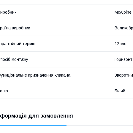
иробник
McAlpine
раїна виробник
Великобр
арантійний термін
12 міс
посіб монтажу
Горизонт
ункціональне призначення клапана
Зворотни
олір
Білий
нформація для замовлення