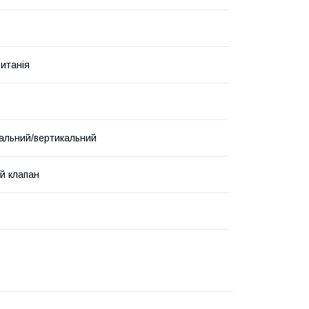
итанія
альний/вертикальний
й клапан