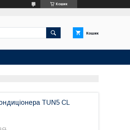
Кошик
Кошик
ондиціонера TUN5 CL
5-CL