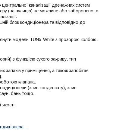
о центральної каналізації дренажних систем
еру (на вулицю) не можливе або заборонено, є
лізації.
ішній блок кондиціонера та відповідно до
зглянути модель TUN5-White з прозорою колбою.
рий) з функцією сухого закриву, тип
х запахів у приміщення, а також запобігає
д.
роботою клапана.
ондиціонери (злив конденсату), злив
саун, бань тощо.
 якості.
кондиціонера