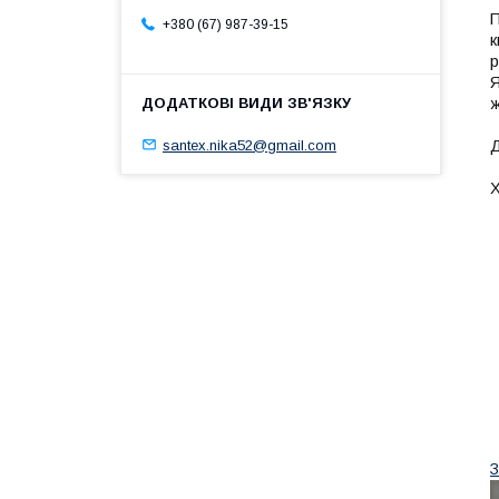
П
+380 (67) 987-39-15
к
р
Я
ж
santex.nika52@gmail.com
Д
Х
З