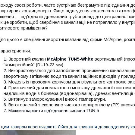
оходу своєї роботи, часто зустрічаю безграмутне під'єднання д
вартирних кондиціонерів. Якщо відведення конденсату в атмосф
ішення — під'єднати дренажний трубопровід до центральної кана
к це зробити, щоб свербіння з каналізації не потрапляло у внутр
итлового приміщення?
ля цього є спеціальні зворотні клапани від фірми McAlpine, ро
арактеристики:
Зворотний клапан
McAlpine TUN5-White
вертикальний (прозо
"компресійний" (D=19-23 мм)
Використовується для запобігання проникненню каналізаційни
зворотному затіканню води та каналізаційних відходів у прила
Модель із прозорим корпусом для візуального контролю за 
Призначений для компактного монтажу дренажної системи: к
надлишків води з бойлера (водонагрівача), дренаж вентиляції 
Витримує заморожування і високі температури.
Виготовлений з екологічно чистого поліпропілену (PP) високої
Можливі варіанти під'єднання сифона TUN-5
 цим товаром переглядають
Лійка для зливання до
оверденсату 