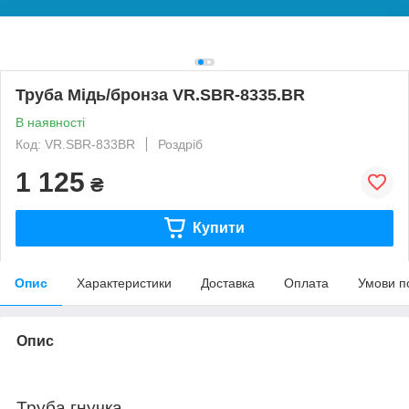
Труба Мідь/бронза VR.SBR-8335.BR
В наявності
Код: VR.SBR-833BR
Роздріб
1 125
₴
Купити
Опис
Характеристики
Доставка
Оплата
Умови п
Опис
Труба гнучка