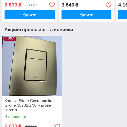
(115.770.DW.5)
6 630
3 640
4 1
₴
₴
7 800 ₴
Купити
Купити
Акційні пропозиції та новинки
–15%
Кнопка Skate Cosmopolitan
Grohe 38732GN0 матове
золото
В наявності
6 630
₴
7 800 ₴