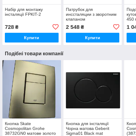
Набір для монтажу
Патрубок для
Подо
інсталяції FPKIT-2
инссталяции з зворотним
куто
клапаном
450 
уніт
728
2 548
1 0
₴
₴
Купити
Купити
Подібні товари компанії
Кнопка Skate
Кнопка для інсталяції
Кноп
Cosmopolitan Grohe
Чорна матова Geberit
Cosm
38732GN0 матове золото
Sigma01 Black mat
(387