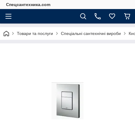
Спецсантехника.com
Товари та послуги
Спеціальні сантехнічні вироби
Кно