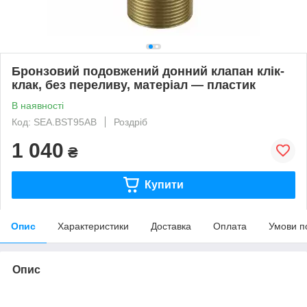
Бронзовий подовжений донний клапан клік-
клак, без переливу, матеріал — пластик
В наявності
Код: SEA.BST95AB
Роздріб
1 040
₴
Купити
Опис
Характеристики
Доставка
Оплата
Умови п
Опис