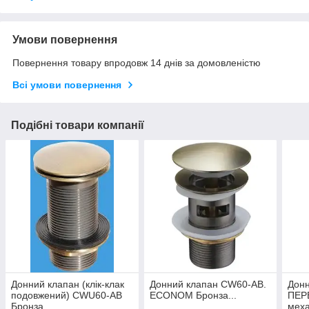
Умови повернення
Повернення товару впродовж 14 днів за домовленістю
Всі умови повернення
Подібні товари компанії
Донний клапан (клік-клак
Донний клапан CW60-AB.
Донн
подовжений) CWU60-AB
ECONOM Бронза...
ПЕР
Бронза...
меха