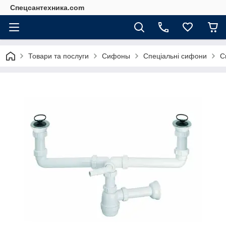
Спецсантехника.com
Товари та послуги
Сифоны
Спеціальні сифони
С