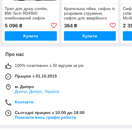
Трап для душу combo,
Крапельна лійка, сифон із
Сифо
BW-Tech R04900
розривом струменя,
(обв
комбінований сифон
сифон для аварійного
McAl
скидання води
5 096
364
2 3
₴
₴
Купити
Купити
Про нас
100% позитивних з 30 відгуків за рік
Працює з 01.10.2015
м. Дніпро
Днепр, Дніпро, Україна
Контакти
Сьогодні працює з 10:00 до 18:00
Показати весь графік роботи