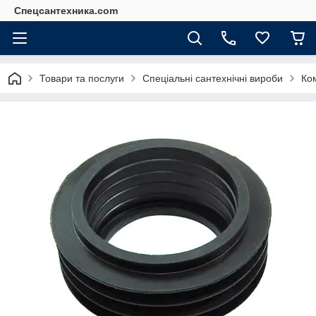
Спецсантехника.com
Товари та послуги
Спеціальні сантехнічні вироби
Ком