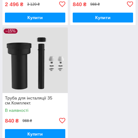
2 496
840
₴
₴
3 120 ₴
988 ₴
Купити
Купити
–15%
Труба для інсталяції 35
см.Комплект.
В наявності
840
₴
988 ₴
Купити