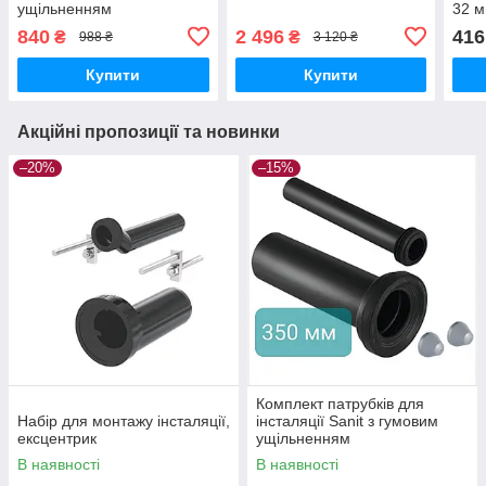
ущільненням
32 
840
2 496
416
₴
₴
988 ₴
3 120 ₴
Купити
Купити
Акційні пропозиції та новинки
–20%
–15%
Комплект патрубків для
Набір для монтажу інсталяції,
інсталяції Sanit з гумовим
ексцентрик
ущільненням
В наявності
В наявності