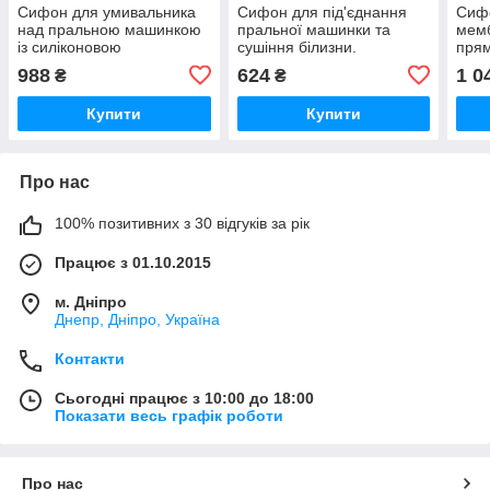
Сифон для умивальника
Сифон для під'єднання
Сиф
над пральною машинкою
пральної машинки та
мем
із силіконовою
сушіння білизни.
прям
мембраною, SEA. з
умив
988
624
1 0
₴
₴
переливом.
конд
Купити
Купити
Про нас
100% позитивних з 30 відгуків за рік
Працює з 01.10.2015
м. Дніпро
Днепр, Дніпро, Україна
Контакти
Сьогодні працює з 10:00 до 18:00
Показати весь графік роботи
Про нас