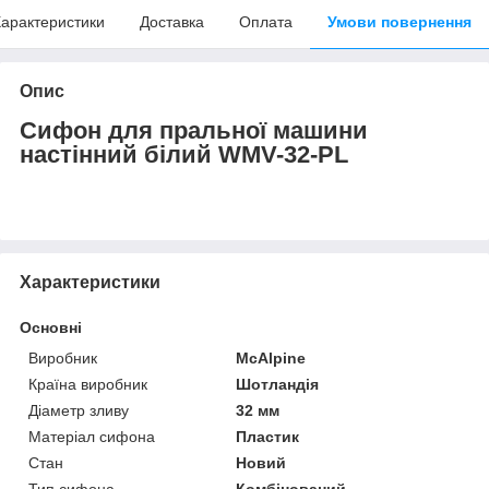
арактеристики
Доставка
Оплата
Умови повернення
Опис
Сифон для пральної машини
настінний білий WMV-32-PL
Характеристики
Основні
Виробник
McAlpine
Країна виробник
Шотландія
Діаметр зливу
32 мм
Матеріал сифона
Пластик
Стан
Новий
Тип сифона
Комбінований