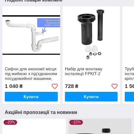
Сифон для економії місця
Набір для монтажу
Труб
під мийкою з під'єднанням
інсталяції FPKIT-2
інст
посудомийної машинки,
кріп
1 040
728
1 5
₴
₴
Купити
Купити
Акційні пропозиції та новинки
–20%
–15%