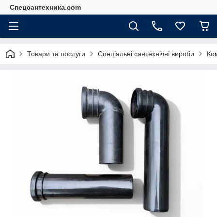
Спецсантехника.com
Товари та послуги
Спеціальні сантехнічні вироби
Ком