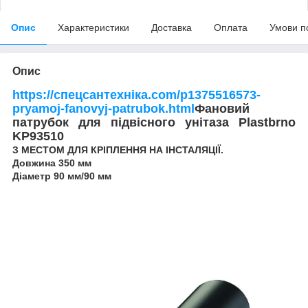
Опис
Характеристики
Доставка
Оплата
Умови п
Опис
https://спецсантехніка.com/p1375516573-
pryamoj-fanovyj-patrubok.html
Фановий
патрубок для підвісного унітаза Plastbrno
KP93510
З МЕСТОМ ДЛЯ КРІПЛЕННЯ НА ІНСТАЛЯЦІЇ.
Довжина 350 мм
Діаметр 90 мм/90 мм