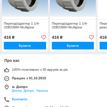
Перехід/адаптер 1 1/4-
Перехід/адаптер 1 1/4-
Пере
32BV3WH McAlpine
32BV3WH McAlpine
ремо
416
416
416
₴
₴
Купити
Купити
Про нас
100% позитивних з 30 відгуків за рік
Працює з 01.10.2015
м. Дніпро
Днепр, Дніпро, Україна
Контакти