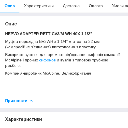
Опис
Характеристики
Доставка
Оплата
Умови п
Опис
HEPVO ADAPTER RETT CV3/M WH 40X 1 1/2"
Муфта перехідна BV3WH з 1 1/4" «тато» на 32 мм
(компресійне з'єднання) виготовлена з пластику.
Використовується для прямого під'єднання сифонів компанії
McAlpine і прочих
сифонов
и вузлів з типовою трубною
різьбою.
Компанія-виробник McAlpine, Великобританія
Приховати
Характеристики