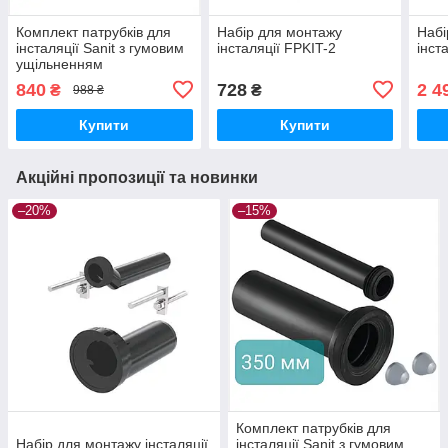
Комплект патрубків для
Набір для монтажу
Набі
інсталяції Sanit з гумовим
інсталяції FPKIT-2
інст
ущільненням
840
728
2 4
₴
₴
988 ₴
Купити
Купити
Акційні пропозиції та новинки
–20%
–15%
Комплект патрубків для
Набір для монтажу інсталяції,
інсталяції Sanit з гумовим