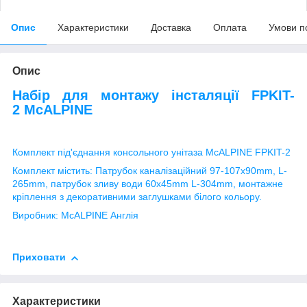
Опис
Характеристики
Доставка
Оплата
Умови п
Опис
Набір для монтажу інсталяції FPKIT-
2 McALPINE
Комплект під'єднання консольного унітаза McALPINE FPKIT-2
Комплект містить: Патрубок каналізаційний
97-107x90mm, L-
265mm, патрубок зливу води
60x45mm L-304mm, монтажне
кріплення з декоративними заглушками білого кольору.
Виробник: McALPINE Англія
Приховати
Характеристики