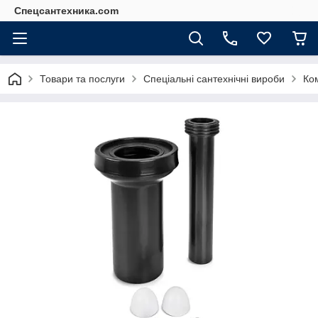
Спецсантехника.com
Товари та послуги
Спеціальні сантехнічні вироби
Ком