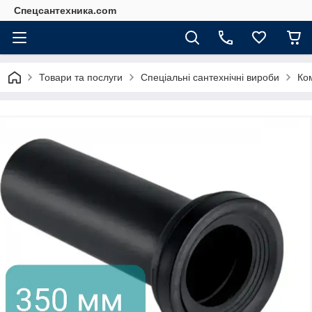
Спецсантехника.com
Товари та послуги
Спеціальні сантехнічні вироби
Ком