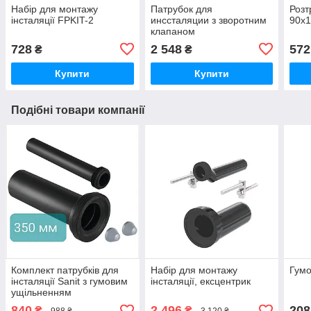
Набір для монтажу
Патрубок для
Розт
інсталяції FPKIT-2
инссталяции з зворотним
90x1
клапаном
728
2 548
572
₴
₴
Купити
Купити
Подібні товари компанії
Комплект патрубків для
Набір для монтажу
Гумо
інсталяції Sanit з гумовим
інсталяції, ексцентрик
ущільненням
840
2 496
208
₴
₴
988 ₴
3 120 ₴