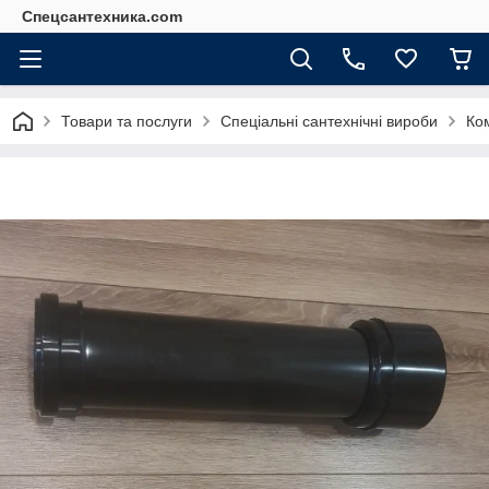
Спецсантехника.com
Товари та послуги
Спеціальні сантехнічні вироби
Ком