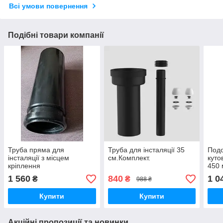
Всі умови повернення
Подібні товари компанії
Труба пряма для
Труба для інсталяції 35
Подо
інсталяції з місцем
см.Комплект.
куто
кріплення
450 
уніт
1 560
840
1 0
₴
₴
988 ₴
Купити
Купити
Акційні пропозиції та новинки