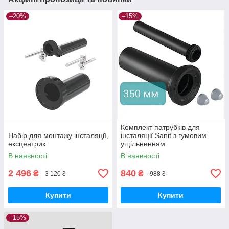
–20%
–15%
Комплект патрубків для
Набір для монтажу інсталяції,
інсталяції Sanit з гумовим
ексцентрик
ущільненням
В наявності
В наявності
2 496
840
₴
₴
3 120 ₴
988 ₴
Купити
Купити
–15%