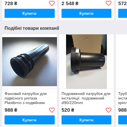
728
2 548
572
₴
₴
Купити
Купити
Подібні товари компанії
Фановий патрубок для
Подовжений патрубок для
Труб
підвісного унітаза
інсталяції. подовжений
інст
Plastbrno з подвійним
d90/220mm
кріп
місцем кріплення
988
520
988
₴
₴
Купити
Купити