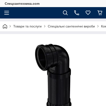
Спецсантехника.com
Товари та послуги
Спеціальні сантехнічні вироби
Ком