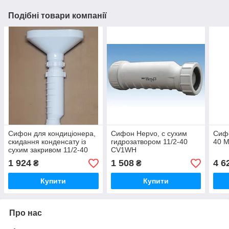
Подібні товари компанії
Сифон для кондиціонера,
Сифон Hepvo, с сухим
Сифо
скидання конденсату із
гидрозатвором 11/2-40
40 M
сухим закривом 11/2-40
CV1WH
Hepvo McAlpine
1 924
1 508
4 6
₴
₴
CV1WHFunnel-B...
Купити
Купити
Про нас