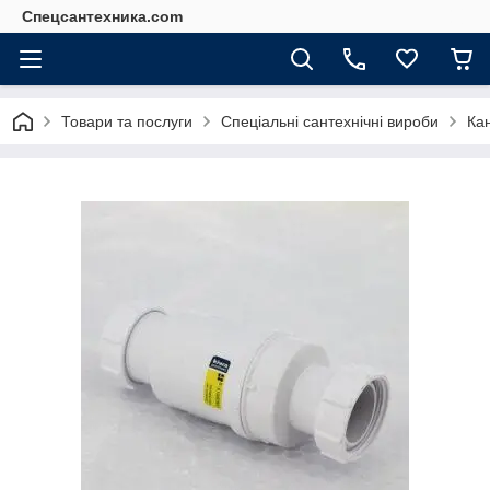
Спецсантехника.com
Товари та послуги
Спеціальні сантехнічні вироби
Кан