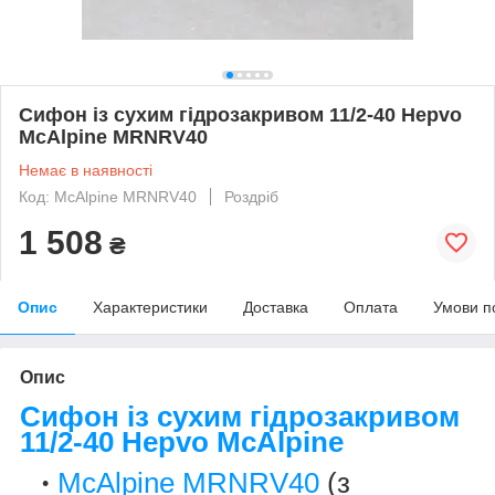
Сифон із сухим гідрозакривом 11/2-40 Hepvo
McAlpine MRNRV40
Немає в наявності
Код: McAlpine MRNRV40
Роздріб
1 508
₴
Опис
Характеристики
Доставка
Оплата
Умови п
Опис
Сифон із сухим гідрозакривом
11/2-40 Hepvo McAlpine
McAlpine MRNRV40
(з