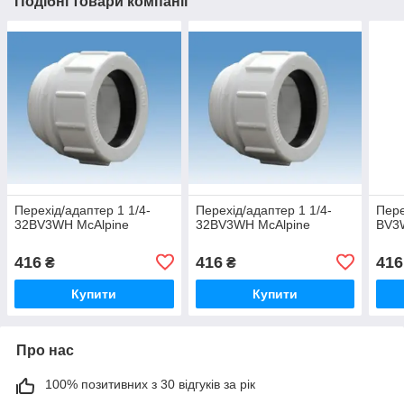
Подібні товари компанії
Перехід/адаптер 1 1/4-
Перехід/адаптер 1 1/4-
Пере
32BV3WH McAlpine
32BV3WH McAlpine
BV3
416
416
416
₴
₴
Купити
Купити
Про нас
100% позитивних з 30 відгуків за рік