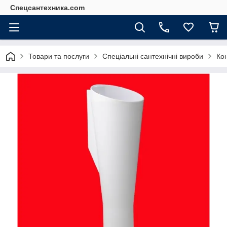
Спецсантехника.com
Товари та послуги
Спеціальні сантехнічні вироби
Кон