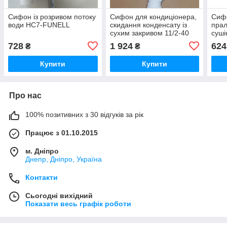
Сифон із розривом потоку
Сифон для кондиціонера,
Сифо
води HC7-FUNELL
скидання конденсату із
прал
сухим закривом 11/2-40
суші
Hepvo McAlpine
728
1 924
624
₴
₴
CV1WHFunnel-B...
Купити
Купити
Про нас
100% позитивних з 30 відгуків за рік
Працює з 01.10.2015
м. Дніпро
Днепр, Дніпро, Україна
Контакти
Сьогодні вихідний
Показати весь графік роботи