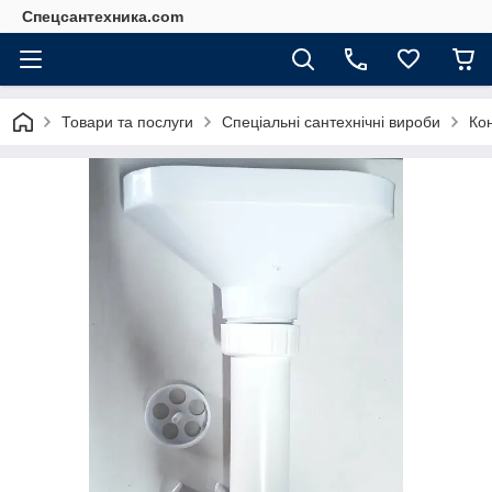
Спецсантехника.com
Товари та послуги
Спеціальні сантехнічні вироби
Кон