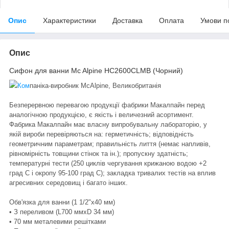
Опис
Характеристики
Доставка
Оплата
Умови п
Опис
Сифон для ванни Mc Alpine HC2600CLMB (Чорний)
Ком
паніка-виробник McAlpine, Великобританія
Безперервною перевагою продукції фабрики Макалпайн перед
аналогічною продукцією, є якість і величезний асортимент.
Фабрика Макалпайн має власну випробувальну лабораторію, у
якій вироби перевіряються на: герметичність; відповідність
геометричним параметрам; правильність лиття (немає напливів,
рівномірність товщини стінок та ін.); пропускну здатність;
температурні тести (250 циклів чергування крижаною водою +2
град C і окропу 95-100 град С); закладка тривалих тестів на вплив
агресивних середовищ і багато інших.
Обв'язка для ванни (1 1/2"х40 мм)
• З переливом (L700 ммхD 34 мм)
• 70 мм металевими решітками