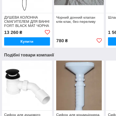
ДУШЕВА КОЛОННА
Чорний донний клапан
Шлан
СМАГИТЕЛЕМ ДЛЯ ВАННІ
клік-клак, без переливу
FORT BLACK MAT ЧОРНА
13 260
1 5
₴
780
₴
Купити
Подібні товари компанії
Сифон для душового
Сифон для кондиціонера,
Сифо