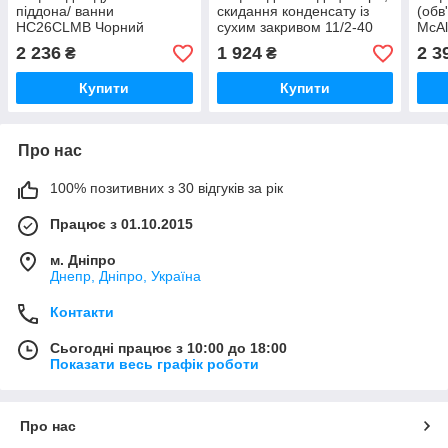
піддона/ ванни
скидання конденсату із
(обв
HC26CLMB Чорний
сухим закривом 11/2-40
McAl
Hepvo McAlpine
2 236
1 924
2 3
₴
₴
CV1WHFunnel-B...
Купити
Купити
Про нас
100% позитивних з 30 відгуків за рік
Працює з 01.10.2015
м. Дніпро
Днепр, Дніпро, Україна
Контакти
Сьогодні працює з 10:00 до 18:00
Показати весь графік роботи
Про нас