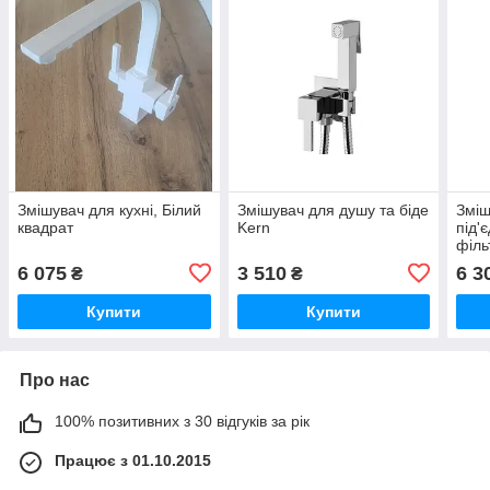
Змішувач для кухні, Білий
Змішувач для душу та біде
Зміш
квадрат
Kern
під'
філь
203
6 075
3 510
6 3
₴
₴
Купити
Купити
Про нас
100% позитивних з 30 відгуків за рік
Працює з 01.10.2015