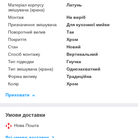
Матеріал корпусу
Латунь
змішувача (крана)
Монтаж
На виріб
Призначення змішувача
Для кухонної мийки
Поворотний вилив
Так
Покриття
Хром
Стан
Новий
Спосіб монтажу
Вертикальний
Тип підводки
Гнучка
Тип змішувача (крана)
Однозахватний
Форма виливу
Традиційна
Колір
Хром
Приховати
Умови доставки
Нова Пошта
Всі умови доставки