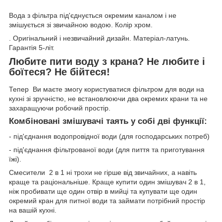
Вода з фільтра під'єднується окремим каналом і не
змішується зі звичайною водою. Колір хром.
. Оригінальний і незвичайний дизайн. Матеріал-латунь.
Гарантія 5-літ.
Любите пити воду з крана? Не любите і
боїтеся? Не бійтеся!
Тепер Ви маєте змогу користуватися фільтром для води на
кухні зі зручністю, не встановлюючи два окремих крани та не
захаращуючи робочий простір.
Комбіновані змішувачі таять у собі дві функції:
- під'єднання водопровідної води (для господарських потреб)
- під'єднання фільтрованої води (для пиття та приготування
їжі).
Смесители 2 в 1 ні трохи не гірше від звичайних, а навіть
краще та раціональніше. Краще купити один змішувач 2 в 1,
ніж пробивати ще один отвір в мийці та купувати ще один
окремий кран для питної води та займати потрібний простір
на вашій кухні.