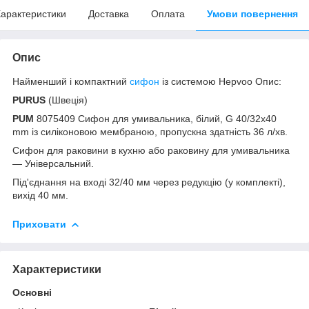
арактеристики
Доставка
Оплата
Умови повернення
Опис
Найменший і компактний
сифон
із системою Hepvoo Опис:
PURUS
(Швеція)
PUM
8075409 Сифон для умивальника, білий, G 40/32x40
mm із силіконовою мембраною, пропускна здатність 36 л/хв.
Сифон для раковини в кухню або раковину для умивальника
— Універсальний.
Під'єднання на вході 32/40 мм через редукцію (у комплекті),
вихід 40 мм.
Приховати
Характеристики
Основні