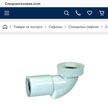
Спецсантехника.com
Товари та послуги
Сифоны
Спеціальні сифони
С